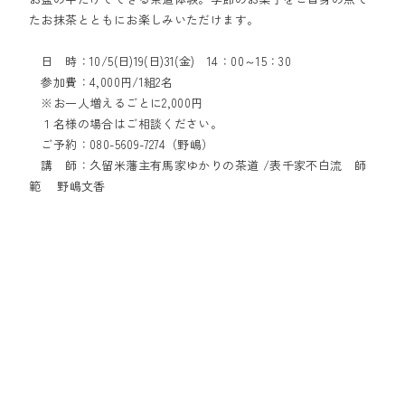
たお抹茶とともにお楽しみいただけます。
日 時：10/5(日)19(日)31(金) 14：00～15：30
参加費：4,000円/1組2名
※お一人増えるごとに2,000円
１名様の場合はご相談ください。
ご予約：080-5609-7274（野嶋）
講 師：久留米藩主有馬家ゆかりの茶道 /表千家不白流 師
範 野嶋文香