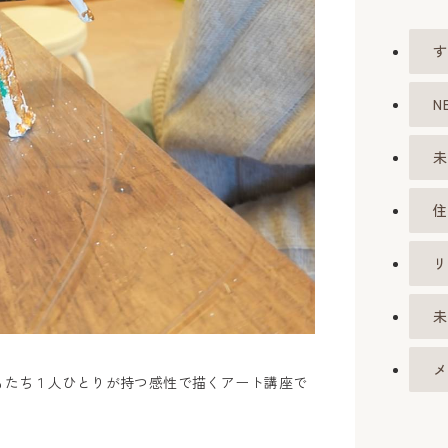
す
N
未
住
リ
未
メ
もたち１人ひとりが持つ感性で描くアート講座で