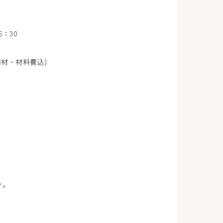
15：30
画材・材料費込)
い。