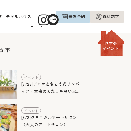
グ
モデルハウス
来場予約
資料請求
見学会
記事
イベント
イベント
[8/28]アロマとさとう式リンパ
ケア～本来のわたしを思い出す
お茶会～
イベント
[8/2]クリニカルアートサロン
（大人のアートサロン）