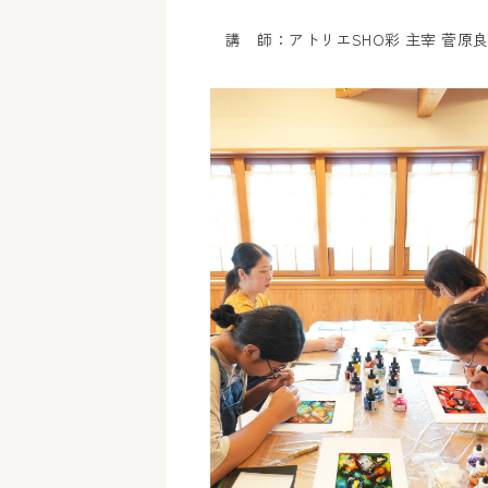
講 師：アトリエSHO彩 主宰 菅原