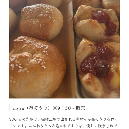
mysa（布ぞうり）※9：30～販売
SDG’ｓの先駆け。繊維工場で出される廃材から布ぞうりを作っ
ています。ふんわりと包み込まれるような、優しい履き心地で