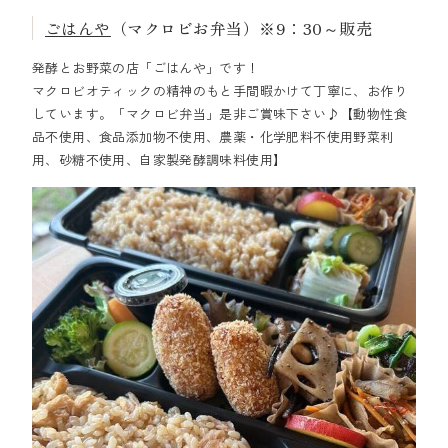
ごはんや
（マクロビお弁当）※9：30～販売
発酵とお野菜の店「ごはんや」です！
マクロビオティックの精神のもと手間暇かけて丁寧に、お作り
しています。「マクロビ弁当」是非ご賞味下さい♪【動物性食
品不使用、食品添加物不使用、農薬・化学肥料不使用野菜利
用、砂糖不使用、自家製発酵調味料使用】