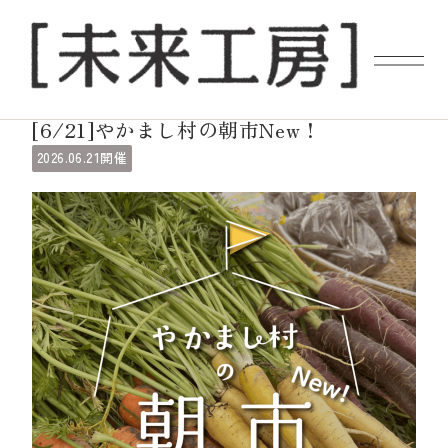
未来工房イベント
[6/21]やかまし村の朝市New！
06.21
2026.
開催