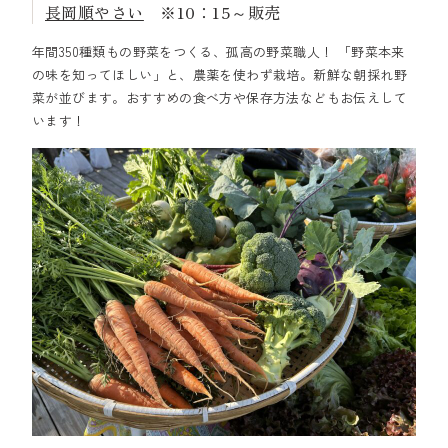
長岡順やさい
※10：15～販売
年間350種類もの野菜をつくる、孤高の野菜職人！ 「野菜本来
の味を知ってほしい」と、農薬を使わず栽培。新鮮な朝採れ野
菜が並びます。おすすめの食べ方や保存方法などもお伝えして
います！