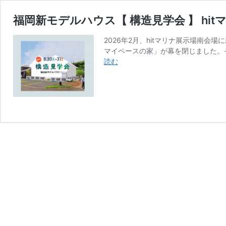
福岡新モデルハウス【 構造見学会 】 hi
2026年2月、hitマリナ展示場南会
マイペースの家」が幕を閉じました。
福
読む
岡
新
モ
デ
ル
ハ
ウ
ス
【
構
造
見
学
会
】