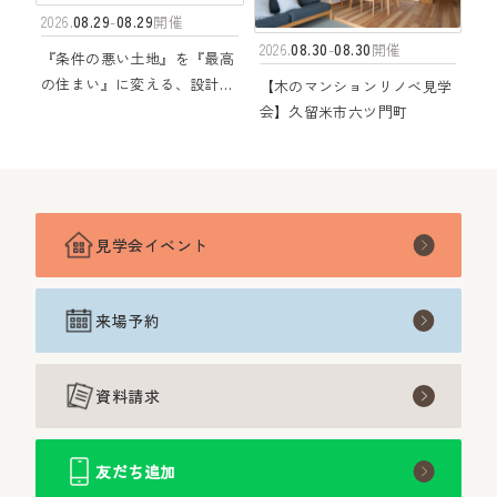
08.29
08.29
2026.
-
開催
08.30
08.30
2026.
-
開催
『条件の悪い土地』を『最高
の住まい』に変える、設計士
【木のマンションリノベ見学
の視点と工夫
会】久留米市六ツ門町
見学会イベント
来場予約
資料請求
友だち追加