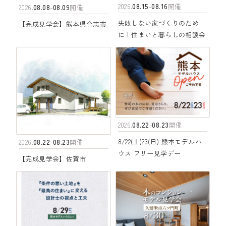
08.15
08.16
2026.
-
開催
08.08
08.09
2026.
-
開催
失敗しない家づくりのため
【完成見学会】熊本県合志市
に！住まいと暮らしの相談会
08.22
08.23
2026.
-
開催
08.22
08.23
8/22(土)23(日) 熊本モデルハ
2026.
-
開催
ウス フリー見学デー
【完成見学会】佐賀市