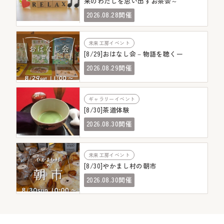
来のわたしを思い出すお茶会～
08.28
2026.
開催
未来工房イベント
[8/29]おはなし会－物語を聴くー
08.29
2026.
開催
ギャラリーイベント
[8/30]茶道体験
08.30
2026.
開催
未来工房イベント
[8/30]やかまし村の朝市
08.30
2026.
開催