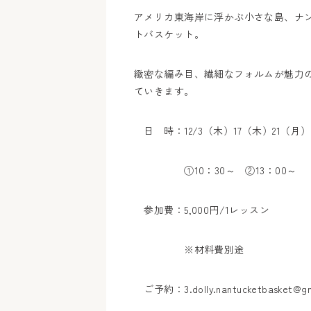
アメリカ東海岸に浮かぶ小さな島、ナ
トバスケット。
緻密な編み目、繊細なフォルムが魅力
ていきます。
日 時：12/3（木）17（木）
①10：30～ ②13：00～
参加費：5,000円/1レッス
※材料費別途
ご予約：3.dolly.nantucketbasket@