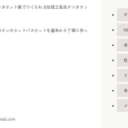
ンタケット島でつくられる伝統工芸品ナンタケッ
す
N
のナンタケットバスケットを基本から丁寧に作っ
未
21（月）
住
リ
ン
未
メ
gmail.com