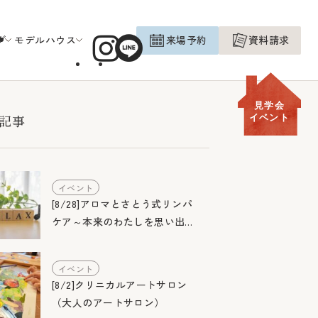
グ
モデルハウス
来場予約
資料請求
見学会
記事
イベント
イベント
[8/28]アロマとさとう式リンパ
ケア～本来のわたしを思い出す
お茶会～
イベント
[8/2]クリニカルアートサロン
（大人のアートサロン）