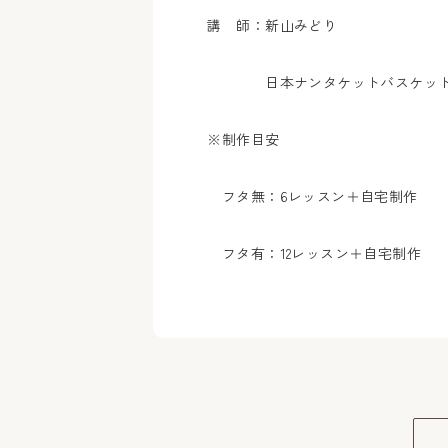
講 師：新山みどり
日本ナンタケットバスケット協
※制作目安
フタ無：6レッスン＋
フタ有：12レッスン＋自宅制作