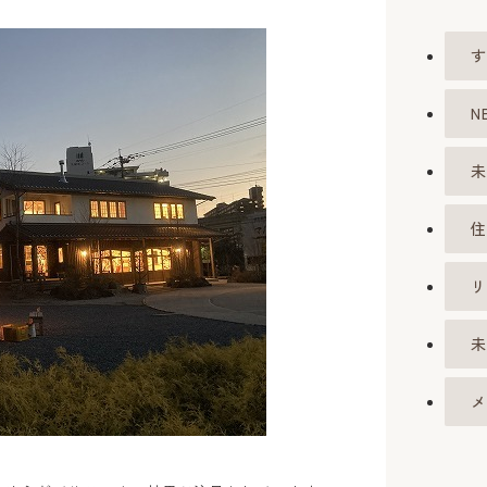
す
N
未
住
リ
未
メ