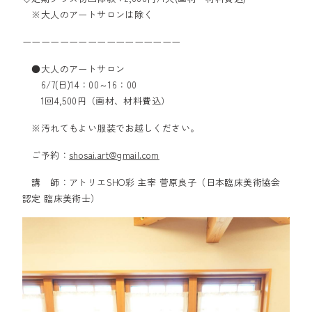
※大人のアートサロンは除く
ーーーーーーーーーーーーーーーーー
●大人のアートサロン
6/7(日)14：00～16：00
1回4,500円（画材、材料費込）
※汚れてもよい服装でお越しください。
ご予約：
shosai.art@gmail.com
講 師：アトリエSHO彩 主宰 菅原良子（日本臨床美術協会
認定 臨床美術士）