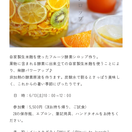
自家製生米麹を使ったフルーツ酵素シロップ作り。
果物に含まれる酵素に出来立ての自家製生米麹を使うことによ
り、発酵パワーアップ♪
非加熱の酵素原液を作ります。炭酸水で割るとさっぱり美味し
く、これからの暑い季節にぴったりです。
日 時：6/13(土)10：00～12：00
参加費：5,500円（2ℓお持ち帰り、ご試食）
2ℓの保存瓶、エプロン、筆記用具、ハンドタオルをお持ちく
ださい。
予 約：インスタグラムDMにて（
＠kouji_to_kurashi
）