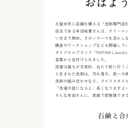
久留米市に店舗を構える「洗剤専門店Bubb
店主である牟田祐貴さんは、クリーニ
い方まで熟知。そのノウハウを活かし
講座やワークショップなども開催して
オリジナルブランド「MATINA Lau
言葉から名付けられました。
洗濯は誰もが日常的、当たり前に行う
ら生まれた洗剤は、汚れ落ち、肌への
洗剤の組み合わせなど、ライフスタイ
「洗濯の話になると、長くなりますよ
そんな牟田さんに、家庭で即実践でき
石鹸と合