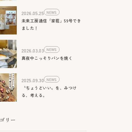
2026.05.25
NEWS
未来工房通信「家苞」59号でき
ました！
2026.03.03
NEWS
真夜中こっそりパンを焼く
2025.09.30
NEWS
〝ちょうどいい〟を、みつけ
る、考える。
ゴリー