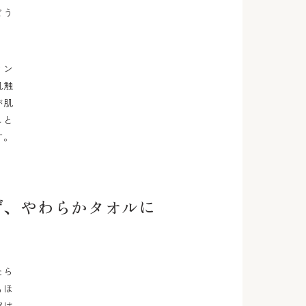
どう
ィン
肌触
が肌
こと
す。
ず、やわらかタオルに
たら
もほ
実は