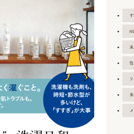
す
N
未
住
リ
未
メ