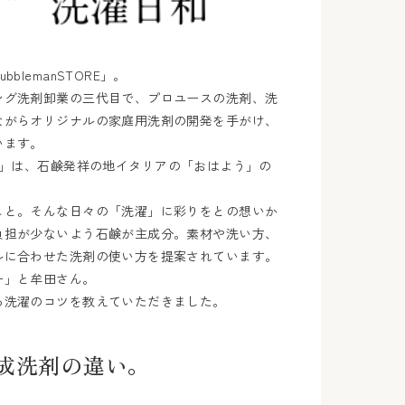
lemanSTORE」。
ング洗剤卸業の三代目で、プロユースの洗剤、洗
ながらオリジナルの家庭用洗剤の開発を手がけ、
います。
ndry」は、石鹸発祥の地イタリアの「おはよう」の
こと。そんな日々の「洗濯」に彩りをとの想いか
負担が少ないよう石鹸が主成分。素材や洗い方、
ルに合わせた洗剤の使い方を提案されています。
ー」と牟田さん。
る洗濯のコツを教えていただきました。
成洗剤の違い。