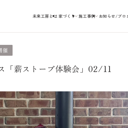
未来工房とは
家づくり
施工事例
お知らせ/ブロ
未来工房の
開催
「薪ストーブ体験会」02/11