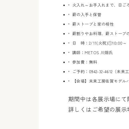
火入れ～お手入れまで、日ご
薪の入手と保管
薪ストーブと家の相性
薪割りやお料理、薪ストーブ
日 時：2/11(火祝)①10:00～
講師：METOS 川畑氏
参加費：無料
ご予約：0942-32-4612（未
【会場】未来工房佐賀モデルハウ
期間中は各展示場にて
詳しくはご希望の展示