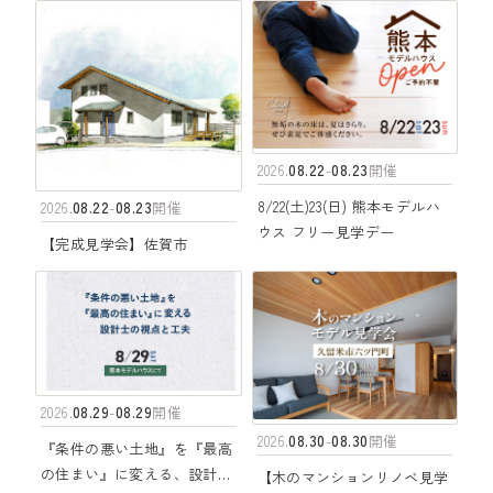
08.22
08.23
2026.
-
開催
08.22
08.23
8/22(土)23(日) 熊本モデルハ
2026.
-
開催
ウス フリー見学デー
【完成見学会】佐賀市
08.29
08.29
2026.
-
開催
08.30
08.30
2026.
-
開催
『条件の悪い土地』を『最高
の住まい』に変える、設計士
【木のマンションリノベ見学