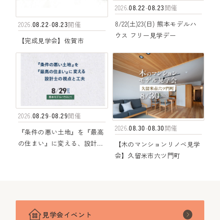
08.22
08.23
2026.
-
開催
08.22
08.23
8/22(土)23(日) 熊本モデルハ
2026.
-
開催
ウス フリー見学デー
【完成見学会】佐賀市
08.29
08.29
2026.
-
開催
08.30
08.30
2026.
-
開催
『条件の悪い土地』を『最高
の住まい』に変える、設計士
【木のマンションリノベ見学
の視点と工夫
会】久留米市六ツ門町
見学会イベント