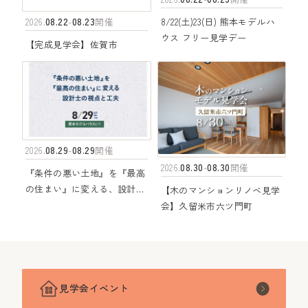
08.22
08.23
8/22(土)23(日) 熊本モデルハ
2026.
-
開催
ウス フリー見学デー
【完成見学会】佐賀市
08.29
08.29
2026.
-
開催
08.30
08.30
2026.
-
開催
『条件の悪い土地』を『最高
の住まい』に変える、設計士
【木のマンションリノベ見学
の視点と工夫
会】久留米市六ツ門町
見学会イベント