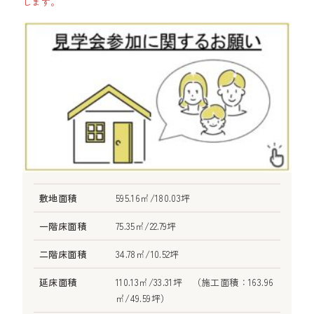
します。
敷地面積
595.16㎡/180.03坪
一階床面積
75.35㎡/22.79坪
二階床面積
34.78㎡/10.52坪
延床面積
110.13㎡/33.31坪 （施工面積：163.96
㎡/49.59坪）