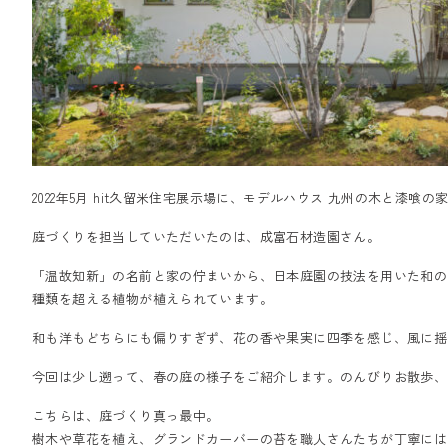
2022年5月 hit久留米住宅展示場に、モデルハウス 九州の木と漆
庭づくりを担当していただいたのは、成富石材造園さん。
「温故知新」の名前と家の佇まいから、日本庭園の技法を用いた和の
種類を超える植物が植えられています。
和も洋もどちらにも偏りすぎず、花の香や果実に四季を感じ、風に揺
今回は少し遡って、春の庭の様子をご紹介します。のんびりお散歩、
こちらは、庭づくり真っ最中。
樹木や草花を植え、グランドカーバーの苔を職人さんたちが丁寧には