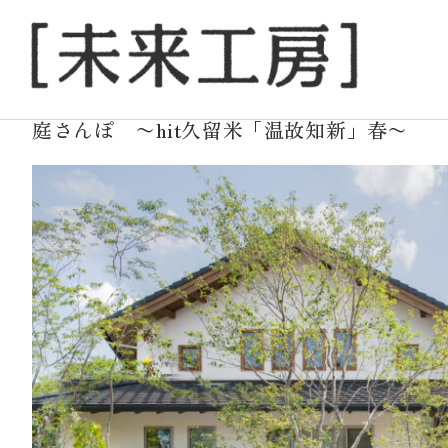
2022.09.30
NEWS
庭さんぽ 〜hit久留米「温故知新」春〜