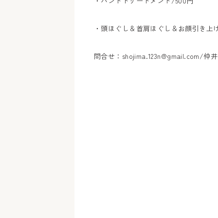
・ハンドトリートメント/500円
・頭ほぐし＆首肩ほぐし＆お顔引き上げ/1,
問合せ：shojima.123n@gmail.com/仲井