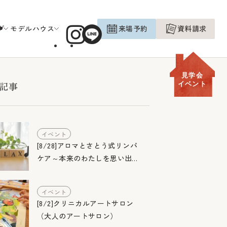
グ
モデルハウス
来場予約
資料請求
見学会
記事
イベント
イベント
[8/28]アロマとさとう式リンパ
ケア～本来のわたしを思い出す
お茶会～
イベント
[8/2]クリニカルアートサロン
（大人のアートサロン）