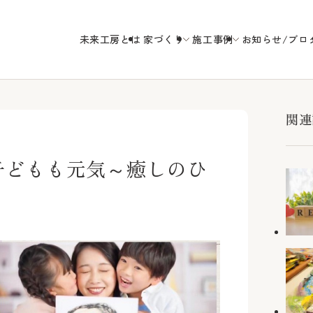
未来工房とは
家づくり
施工事例
お知らせ/ブロ
未来工房の
関連
気子どもも元気～癒しのひ