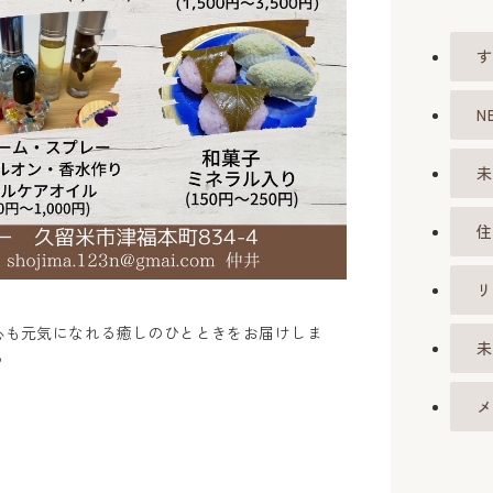
す
N
未
住
リ
心も元気になれる癒しのひとときをお届けしま
未
♪
メ