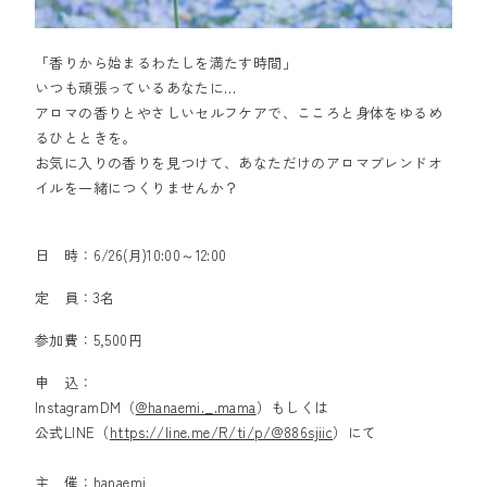
「香りから始まるわたしを満たす時間」
いつも頑張っているあなたに…
アロマの香りとやさしいセルフケアで、こころと身体をゆるめ
るひとときを。
お気に入りの香りを見つけて、あなただけのアロマブレンドオ
イルを一緒につくりませんか？
日 時：6/26(月)10:00～12:00
定 員：3名
参加費：5,500円
申 込：
InstagramDM（
@hanaemi._.mama
）もしくは
公式LINE（
https://line.me/R/ti/p/@886sjiic
）にて
主 催：hanaemi