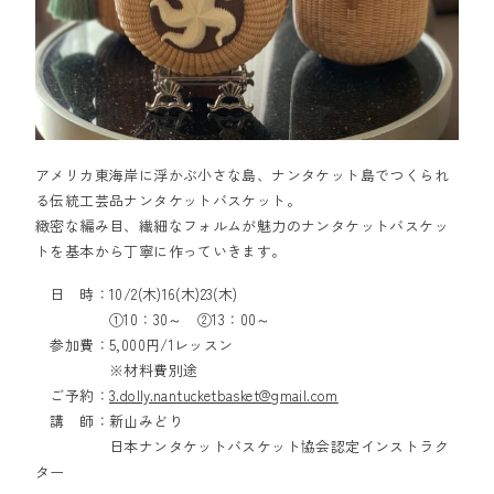
アメリカ東海岸に浮かぶ小さな島、ナンタケット島でつくられ
る伝統工芸品ナンタケットバスケット。
緻密な編み目、繊細なフォルムが魅力のナンタケットバスケッ
トを基本から丁寧に作っていきます。
日 時：10/2(木)16(木)23(木)
①10：30～ ②13：00～
参加費：5,000円/1レッスン
※材料費別途
ご予約：
3.dolly.nantucketbasket@gmail.com
講 師：新山みどり
日本ナンタケットバスケット協会認定インストラク
ター