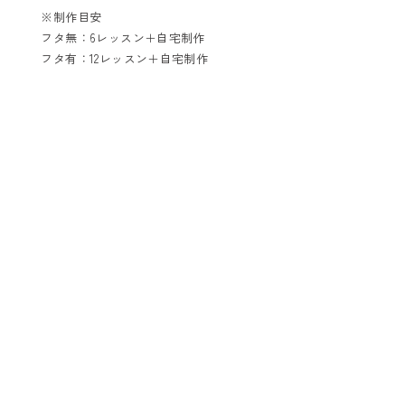
※制作目安
フタ無：6レッスン＋自宅制作
フタ有：12レッスン＋自宅制作